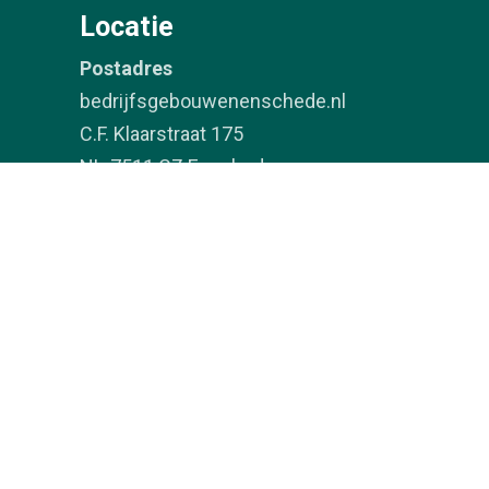
Locatie
Postadres
bedrijfsgebouwenenschede.nl
C.F. Klaarstraat 175
NL-7511 CZ Enschede
chede – Alle rechten voorbehouden – BTW-nr.: NL8092
In samenwerking met: