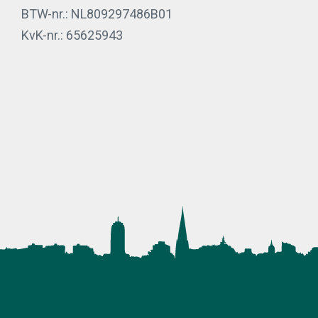
BTW-nr.: NL809297486B01
KvK-nr.: 65625943