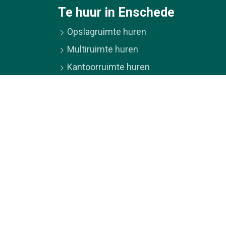
Te huur in Enschede
Opslagruimte huren
Multiruimte huren
Kantoorruimte huren
97486B01 – KvK-nr.: 65625943